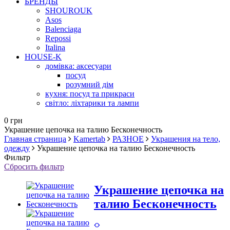
БРЕНДЫ
SHOUROUK
Asos
Balenciaga
Repossi
Italina
HOUSE-K
домівка: аксесуари
посуд
розумний дім
кухня: посуд та прикраси
світло: ліхтарики та лампи
0 грн
Украшение цепочка на талию Бесконечность
Главная страница
Kamertab
РАЗНОЕ
Украшения на тело,
одежду
Украшение цепочка на талию Бесконечность
Фильтр
Сбросить фильтр
Украшение цепочка на
талию Бесконечность