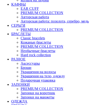
Кольца на ладонь
КАФФЫ
EAR CUFF
PREMIUM COLLECTION
Авторская работа
Авторская работа: позолота, серебро, медь
СЕРЬГИ
PREMIUM COLLECTION
БРАСЛЕТЫ
Classic bracelets
Кожаные браслеты
PREMIUM COLLECTION
Необычные браслеты
Hard rock collection
РАЗНОЕ
Аксессуары
Броши
Украшения на волосы
Украшения на тело, одежду
Подарочная упаковка
ЗАПОНКИ
PREMIUM COLLECTION
Запонки на воротник
Запонки на манжеты
ОДЕЖДА