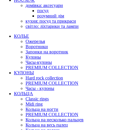
HOUSE-K
домівка: аксесуари
посуд
розумний дім
кухня: посуд та прикраси
світло: ліхтарики та лампи
КОЛЬЕ
Ожерелья
Воротники
Запонки на воротник
Кулоны
Часы-кулоны
PREMIUM COLLECTION
КУЛОНЫ
Hard rock collection
PREMIUM COLLECTION
Часы - кулоны
КОЛЬЦА
Classic rings
Midi ring
Кольца на ногти
PREMIUM COLLECTION
Кольца на несколько пальцев
Кольца на весь палец