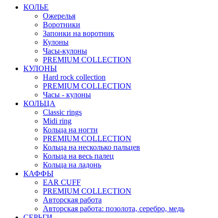
КОЛЬЕ
Ожерелья
Воротники
Запонки на воротник
Кулоны
Часы-кулоны
PREMIUM COLLECTION
КУЛОНЫ
Hard rock collection
PREMIUM COLLECTION
Часы - кулоны
КОЛЬЦА
Classic rings
Midi ring
Кольца на ногти
PREMIUM COLLECTION
Кольца на несколько пальцев
Кольца на весь палец
Кольца на ладонь
КАФФЫ
EAR CUFF
PREMIUM COLLECTION
Авторская работа
Авторская работа: позолота, серебро, медь
СЕРЬГИ