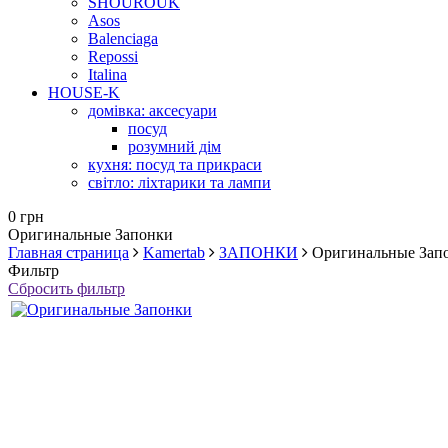
SHOUROUK
Asos
Balenciaga
Repossi
Italina
HOUSE-K
домівка: аксесуари
посуд
розумний дім
кухня: посуд та прикраси
світло: ліхтарики та лампи
0 грн
Оригинальные Запонки
Главная страница
Kamertab
ЗАПОНКИ
Оригинальные Зап
Фильтр
Сбросить фильтр