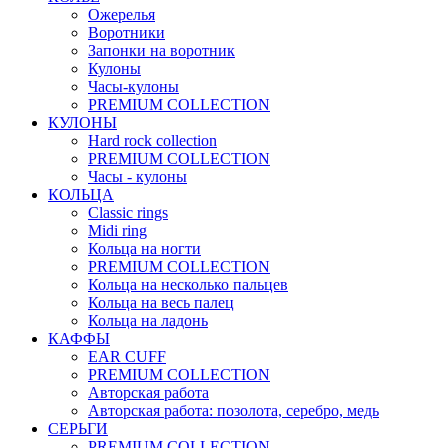
Ожерелья
Воротники
Запонки на воротник
Кулоны
Часы-кулоны
PREMIUM COLLECTION
КУЛОНЫ
Hard rock collection
PREMIUM COLLECTION
Часы - кулоны
КОЛЬЦА
Classic rings
Midi ring
Кольца на ногти
PREMIUM COLLECTION
Кольца на несколько пальцев
Кольца на весь палец
Кольца на ладонь
КАФФЫ
EAR CUFF
PREMIUM COLLECTION
Авторская работа
Авторская работа: позолота, серебро, медь
СЕРЬГИ
PREMIUM COLLECTION