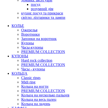
домівка: аксесуари
посуд
розумний дім
кухня: посуд та прикраси
світло: ліхтарики та лампи
КОЛЬЕ
Ожерелья
Воротники
Запонки на воротник
Кулоны
Часы-кулоны
PREMIUM COLLECTION
КУЛОНЫ
Hard rock collection
PREMIUM COLLECTION
Часы - кулоны
КОЛЬЦА
Classic rings
Midi ring
Кольца на ногти
PREMIUM COLLECTION
Кольца на несколько пальцев
Кольца на весь палец
Кольца на ладонь