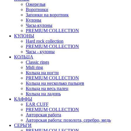
Ожерелья
Воротники
Запонки на воротник
Кулоны
Часы-кулоны
PREMIUM COLLECTION
КУЛОНЫ
Hard rock collection
PREMIUM COLLECTION
Часы - кулоны
КОЛЬЦА
Classic rings
Midi ring
Кольца на ногти
PREMIUM COLLECTION
Кольца на несколько пальцев
Кольца на весь палец
Кольца на ладонь
КАФФЫ
EAR CUFF
PREMIUM COLLECTION
Авторская работа
Авторская работа: позолота, серебро, медь
СЕРЬГИ
PREMIUM COLLECTION