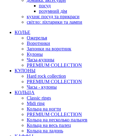
домівка: аксесуари
посуд
розумний дім
кухня: посуд та прикраси
світло: ліхтарики та лампи
КОЛЬЕ
Ожерелья
Воротники
Запонки на воротник
Кулоны
Часы-кулоны
PREMIUM COLLECTION
КУЛОНЫ
Hard rock collection
PREMIUM COLLECTION
Часы - кулоны
КОЛЬЦА
Classic rings
Midi ring
Кольца на ногти
PREMIUM COLLECTION
Кольца на несколько пальцев
Кольца на весь палец
Кольца на ладонь