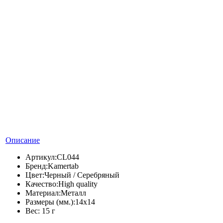
Описание
Артикул:
CL044
Бренд:
Kamertab
Цвет:
Черный / Серебряный
Качество:
High quality
Материал:
Металл
Размеры (мм.):
14x14
Вес:
15 г