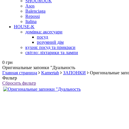
SHOUROUK
Asos
Balenciaga
Repossi
Italina
HOUSE-K
домівка: аксесуари
посуд
розумний дім
кухня: посуд та прикраси
світло: ліхтарики та лампи
0 грн
Оригинальные запонки "Дуальность
Главная страница
Kamertab
ЗАПОНКИ
Оригинальные запо
Фильтр
Сбросить фильтр