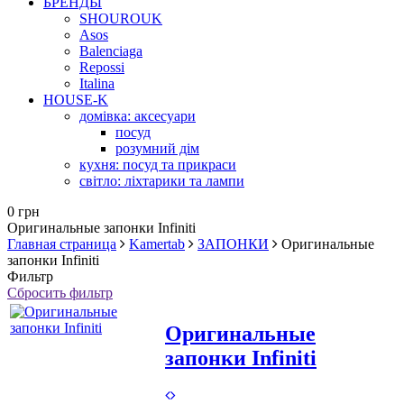
БРЕНДЫ
SHOUROUK
Asos
Balenciaga
Repossi
Italina
HOUSE-K
домівка: аксесуари
посуд
розумний дім
кухня: посуд та прикраси
світло: ліхтарики та лампи
0 грн
Оригинальные запонки Infiniti
Главная страница
Kamertab
ЗАПОНКИ
Оригинальные
запонки Infiniti
Фильтр
Сбросить фильтр
Оригинальные
запонки Infiniti