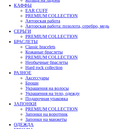
Кольца на ладонь
КАФФЫ
EAR CUFF
PREMIUM COLLECTION
Авторская работа
Авторская работа: позолота, серебро, медь
СЕРЬГИ
PREMIUM COLLECTION
БРАСЛЕТЫ
Classic bracelets
Кожаные браслеты
PREMIUM COLLECTION
Необычные браслеты
Hard rock collection
РАЗНОЕ
Аксессуары
Броши
Украшения на волосы
Украшения на тело, одежду
Подарочная упаковка
ЗАПОНКИ
PREMIUM COLLECTION
Запонки на воротник
Запонки на манжеты
ОДЕЖДА