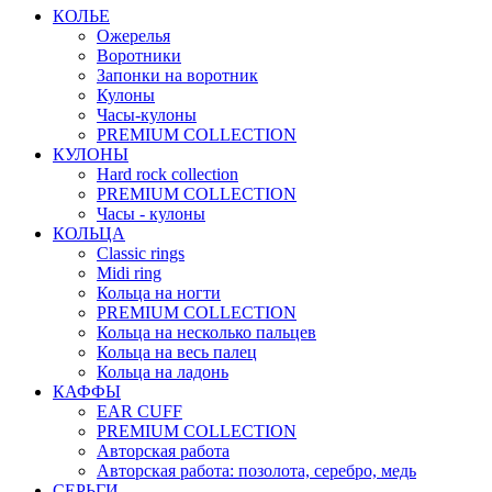
КОЛЬЕ
Ожерелья
Воротники
Запонки на воротник
Кулоны
Часы-кулоны
PREMIUM COLLECTION
КУЛОНЫ
Hard rock collection
PREMIUM COLLECTION
Часы - кулоны
КОЛЬЦА
Classic rings
Midi ring
Кольца на ногти
PREMIUM COLLECTION
Кольца на несколько пальцев
Кольца на весь палец
Кольца на ладонь
КАФФЫ
EAR CUFF
PREMIUM COLLECTION
Авторская работа
Авторская работа: позолота, серебро, медь
СЕРЬГИ