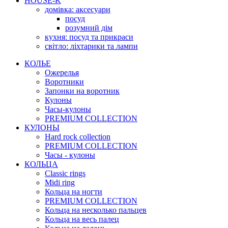
HOUSE-K
домівка: аксесуари
посуд
розумний дім
кухня: посуд та прикраси
світло: ліхтарики та лампи
КОЛЬЕ
Ожерелья
Воротники
Запонки на воротник
Кулоны
Часы-кулоны
PREMIUM COLLECTION
КУЛОНЫ
Hard rock collection
PREMIUM COLLECTION
Часы - кулоны
КОЛЬЦА
Classic rings
Midi ring
Кольца на ногти
PREMIUM COLLECTION
Кольца на несколько пальцев
Кольца на весь палец