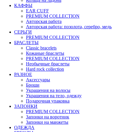
Кольца на ладонь
КАФФЫ
EAR CUFF
PREMIUM COLLECTION
Авторская работа
Авторская работа: позолота, серебро, медь
СЕРЬГИ
PREMIUM COLLECTION
БРАСЛЕТЫ
Classic bracelets
Кожаные браслеты
PREMIUM COLLECTION
Необычные браслеты
Hard rock collection
РАЗНОЕ
Аксессуары
Броши
Украшения на волосы
Украшения на тело, одежду
Подарочная упаковка
ЗАПОНКИ
PREMIUM COLLECTION
Запонки на воротник
Запонки на манжеты
ОДЕЖДА