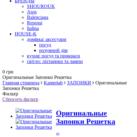
БРЕНДЫ
SHOUROUK
Asos
Balenciaga
Repossi
Italina
HOUSE-K
домівка: аксесуари
посуд
розумний дім
кухня: посуд та прикраси
світло: ліхтарики та лампи
0 грн
Оригинальные Запонки Решетка
Главная страница
Kamertab
ЗАПОНКИ
Оригинальные
Запонки Решетка
Фильтр
Сбросить фильтр
Оригинальные
Запонки Решетка