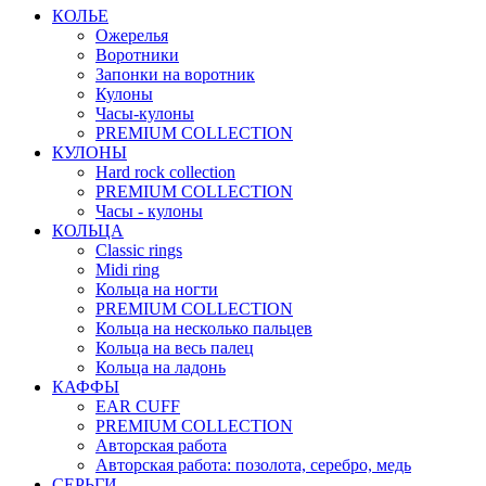
КОЛЬЕ
Ожерелья
Воротники
Запонки на воротник
Кулоны
Часы-кулоны
PREMIUM COLLECTION
КУЛОНЫ
Hard rock collection
PREMIUM COLLECTION
Часы - кулоны
КОЛЬЦА
Classic rings
Midi ring
Кольца на ногти
PREMIUM COLLECTION
Кольца на несколько пальцев
Кольца на весь палец
Кольца на ладонь
КАФФЫ
EAR CUFF
PREMIUM COLLECTION
Авторская работа
Авторская работа: позолота, серебро, медь
СЕРЬГИ