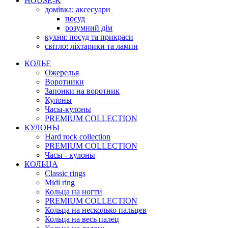
HOUSE-K
домівка: аксесуари
посуд
розумний дім
кухня: посуд та прикраси
світло: ліхтарики та лампи
КОЛЬЕ
Ожерелья
Воротники
Запонки на воротник
Кулоны
Часы-кулоны
PREMIUM COLLECTION
КУЛОНЫ
Hard rock collection
PREMIUM COLLECTION
Часы - кулоны
КОЛЬЦА
Classic rings
Midi ring
Кольца на ногти
PREMIUM COLLECTION
Кольца на несколько пальцев
Кольца на весь палец