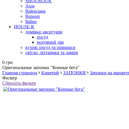
SHOUROUK
Asos
Balenciaga
Repossi
Italina
HOUSE-K
домівка: аксесуари
посуд
розумний дім
кухня: посуд та прикраси
світло: ліхтарики та лампи
0 грн
Оригинальные запонки "Конные бега"
Главная страница
Kamertab
ЗАПОНКИ
Запонки на манжет
Фильтр
Сбросить фильтр