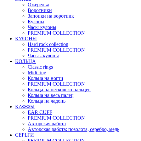
Ожерелья
Воротники
Запонки на воротник
Кулоны
Часы-кулоны
PREMIUM COLLECTION
КУЛОНЫ
Hard rock collection
PREMIUM COLLECTION
Часы - кулоны
КОЛЬЦА
Classic rings
Midi ring
Кольца на ногти
PREMIUM COLLECTION
Кольца на несколько пальцев
Кольца на весь палец
Кольца на ладонь
КАФФЫ
EAR CUFF
PREMIUM COLLECTION
Авторская работа
Авторская работа: позолота, серебро, медь
СЕРЬГИ
PREMIUM COLLECTION