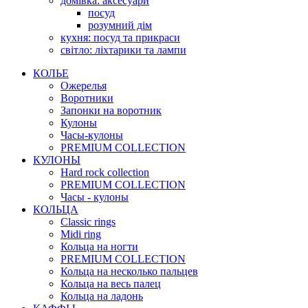
домівка: аксесуари
посуд
розумний дім
кухня: посуд та прикраси
світло: ліхтарики та лампи
КОЛЬЕ
Ожерелья
Воротники
Запонки на воротник
Кулоны
Часы-кулоны
PREMIUM COLLECTION
КУЛОНЫ
Hard rock collection
PREMIUM COLLECTION
Часы - кулоны
КОЛЬЦА
Classic rings
Midi ring
Кольца на ногти
PREMIUM COLLECTION
Кольца на несколько пальцев
Кольца на весь палец
Кольца на ладонь