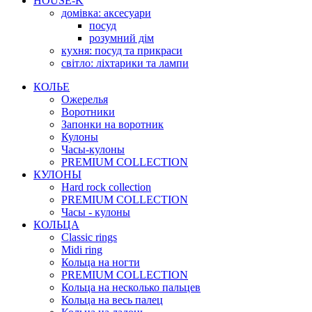
HOUSE-K
домівка: аксесуари
посуд
розумний дім
кухня: посуд та прикраси
світло: ліхтарики та лампи
КОЛЬЕ
Ожерелья
Воротники
Запонки на воротник
Кулоны
Часы-кулоны
PREMIUM COLLECTION
КУЛОНЫ
Hard rock collection
PREMIUM COLLECTION
Часы - кулоны
КОЛЬЦА
Classic rings
Midi ring
Кольца на ногти
PREMIUM COLLECTION
Кольца на несколько пальцев
Кольца на весь палец