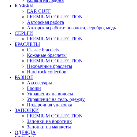
Кольца на ладонь
КАФФЫ
EAR CUFF
PREMIUM COLLECTION
Авторская работа
Авторская работа: позолота, серебро, медь
СЕРЬГИ
PREMIUM COLLECTION
БРАСЛЕТЫ
Classic bracelets
Кожаные браслеты
PREMIUM COLLECTION
Необычные браслеты
Hard rock collection
РАЗНОЕ
Аксессуары
Броши
Украшения на волосы
Украшения на тело, одежду
Подарочная упаковка
ЗАПОНКИ
PREMIUM COLLECTION
Запонки на воротник
Запонки на манжеты
ОДЕЖДА