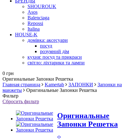
БРЕНДЫ
SHOUROUK
Asos
Balenciaga
Repossi
Italina
HOUSE-K
домівка: аксесуари
посуд
розумний дім
кухня: посуд та прикраси
світло: ліхтарики та лампи
0 грн
Оригинальные Запонки Решетка
Главная страница
Kamertab
ЗАПОНКИ
Запонки на
манжеты
Оригинальные Запонки Решетка
Фильтр
Сбросить фильтр
Оригинальные
Запонки Решетка