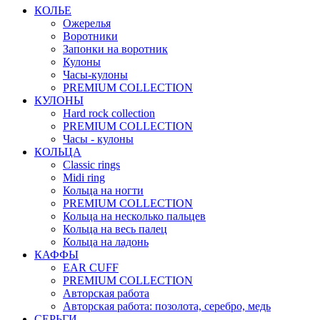
КОЛЬЕ
Ожерелья
Воротники
Запонки на воротник
Кулоны
Часы-кулоны
PREMIUM COLLECTION
КУЛОНЫ
Hard rock collection
PREMIUM COLLECTION
Часы - кулоны
КОЛЬЦА
Classic rings
Midi ring
Кольца на ногти
PREMIUM COLLECTION
Кольца на несколько пальцев
Кольца на весь палец
Кольца на ладонь
КАФФЫ
EAR CUFF
PREMIUM COLLECTION
Авторская работа
Авторская работа: позолота, серебро, медь
СЕРЬГИ