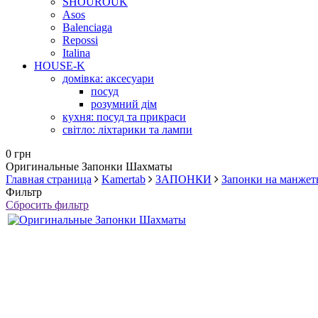
SHOUROUK
Asos
Balenciaga
Repossi
Italina
HOUSE-K
домівка: аксесуари
посуд
розумний дім
кухня: посуд та прикраси
світло: ліхтарики та лампи
0 грн
Оригинальные Запонки Шахматы
Главная страница
Kamertab
ЗАПОНКИ
Запонки на манжет
Фильтр
Сбросить фильтр