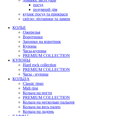
домівка: аксесуари
посуд
розумний дім
кухня: посуд та прикраси
світло: ліхтарики та лампи
КОЛЬЕ
Ожерелья
Воротники
Запонки на воротник
Кулоны
Часы-кулоны
PREMIUM COLLECTION
КУЛОНЫ
Hard rock collection
PREMIUM COLLECTION
Часы - кулоны
КОЛЬЦА
Classic rings
Midi ring
Кольца на ногти
PREMIUM COLLECTION
Кольца на несколько пальцев
Кольца на весь палец
Кольца на ладонь