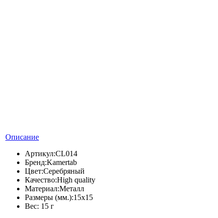
Описание
Артикул:
CL014
Бренд:
Kamertab
Цвет:
Серебряный
Качество:
High quality
Материал:
Металл
Размеры (мм.):
15x15
Вес:
15 г