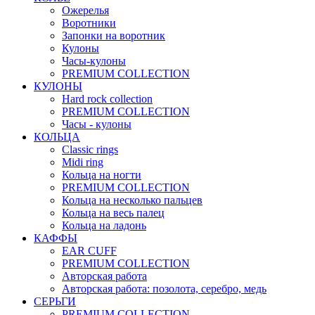
Ожерелья
Воротники
Запонки на воротник
Кулоны
Часы-кулоны
PREMIUM COLLECTION
КУЛОНЫ
Hard rock collection
PREMIUM COLLECTION
Часы - кулоны
КОЛЬЦА
Classic rings
Midi ring
Кольца на ногти
PREMIUM COLLECTION
Кольца на несколько пальцев
Кольца на весь палец
Кольца на ладонь
КАФФЫ
EAR CUFF
PREMIUM COLLECTION
Авторская работа
Авторская работа: позолота, серебро, медь
СЕРЬГИ
PREMIUM COLLECTION