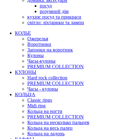
домівка: аксесуари
посуд
розумний дім
кухня: посуд та прикраси
світло: ліхтарики та лампи
КОЛЬЕ
Ожерелья
Воротники
Запонки на воротник
Кулоны
Часы-кулоны
PREMIUM COLLECTION
КУЛОНЫ
Hard rock collection
PREMIUM COLLECTION
Часы - кулоны
КОЛЬЦА
Classic rings
Midi ring
Кольца на ногти
PREMIUM COLLECTION
Кольца на несколько пальцев
Кольца на весь палец
Кольца на ладонь