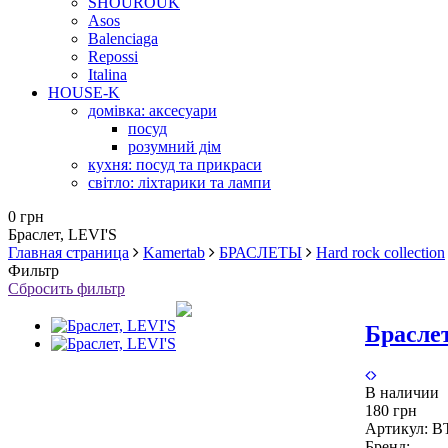
SHOUROUK
Asos
Balenciaga
Repossi
Italina
HOUSE-K
домівка: аксесуари
посуд
розумний дім
кухня: посуд та прикраси
світло: ліхтарики та лампи
0 грн
Браслет, LEVI'S
Главная страница
Kamertab
БРАСЛЕТЫ
Hard rock collection
Фильтр
Сбросить фильтр
Браслет
В наличии
180 грн
Артикул:
B
Бренд: