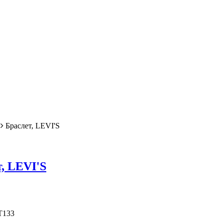
Браслет, LEVI'S
, LEVI'S
T133