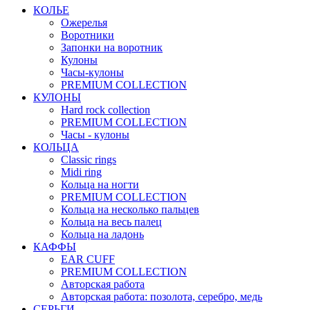
КОЛЬЕ
Ожерелья
Воротники
Запонки на воротник
Кулоны
Часы-кулоны
PREMIUM COLLECTION
КУЛОНЫ
Hard rock collection
PREMIUM COLLECTION
Часы - кулоны
КОЛЬЦА
Classic rings
Midi ring
Кольца на ногти
PREMIUM COLLECTION
Кольца на несколько пальцев
Кольца на весь палец
Кольца на ладонь
КАФФЫ
EAR CUFF
PREMIUM COLLECTION
Авторская работа
Авторская работа: позолота, серебро, медь
СЕРЬГИ