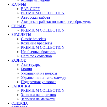
Кольца на ладонь
КАФФЫ
EAR CUFF
PREMIUM COLLECTION
Авторская работа
Авторская работа: позолота, серебро, медь
СЕРЬГИ
PREMIUM COLLECTION
БРАСЛЕТЫ
Classic bracelets
Кожаные браслеты
PREMIUM COLLECTION
Необычные браслеты
Hard rock collection
РАЗНОЕ
Аксессуары
Броши
Украшения на волосы
Украшения на тело, одежду
Подарочная упаковка
ЗАПОНКИ
PREMIUM COLLECTION
Запонки на воротник
Запонки на манжеты
ОДЕЖДА