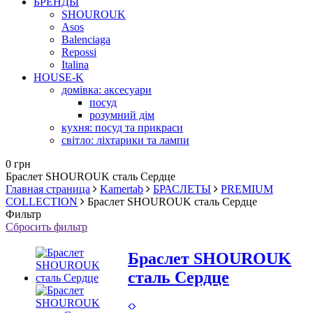
БРЕНДЫ
SHOUROUK
Asos
Balenciaga
Repossi
Italina
HOUSE-K
домівка: аксесуари
посуд
розумний дім
кухня: посуд та прикраси
світло: ліхтарики та лампи
0 грн
Браслет SHOUROUK сталь Сердце
Главная страница
Kamertab
БРАСЛЕТЫ
PREMIUM
COLLECTION
Браслет SHOUROUK сталь Сердце
Фильтр
Сбросить фильтр
Браслет SHOUROUK
сталь Сердце