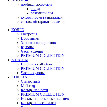
HOUSE-K
домівка: аксесуари
посуд
розумний дім
кухня: посуд та прикраси
світло: ліхтарики та лампи
КОЛЬЕ
Ожерелья
Воротники
Запонки на воротник
Кулоны
Часы-кулоны
PREMIUM COLLECTION
КУЛОНЫ
Hard rock collection
PREMIUM COLLECTION
Часы - кулоны
КОЛЬЦА
Classic rings
Midi ring
Кольца на ногти
PREMIUM COLLECTION
Кольца на несколько пальцев
Кольца на весь палец