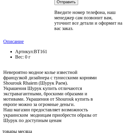
Введите номер телефона, наш
менеджер сам позвонит вам,
уточнит все детали и оформит на
вас заказ.
Описание
Артикул:
BT161
Вес:
0 г
Невероятно модное колье известной
французкой дизайнера с тунисскими корнями
Shourouk Rhaiem (Шурук Раем).
Украшения Шурук купить отличаются
экстравагантными, броскими образами и
мотивами. Украшения от Shourouk купить в
европе можно за огромные деньги.
Наш магазин предоставляет возможность
украинским модницам приобрести образы от
Шурук по доступным ценам
товары месяца