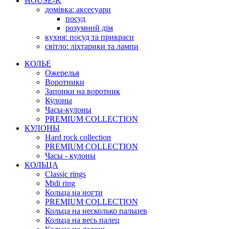
HOUSE-K
домівка: аксесуари
посуд
розумний дім
кухня: посуд та прикраси
світло: ліхтарики та лампи
КОЛЬЕ
Ожерелья
Воротники
Запонки на воротник
Кулоны
Часы-кулоны
PREMIUM COLLECTION
КУЛОНЫ
Hard rock collection
PREMIUM COLLECTION
Часы - кулоны
КОЛЬЦА
Classic rings
Midi ring
Кольца на ногти
PREMIUM COLLECTION
Кольца на несколько пальцев
Кольца на весь палец