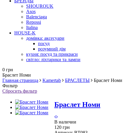
БРЕНДЫ
SHOUROUK
Asos
Balenciaga
Repossi
Italina
HOUSE-K
домівка: аксесуари
посуд
розумний дім
кухня: посуд та прикраси
світло: ліхтарики та лампи
0 грн
Браслет Номи
Главная страница
Kamertab
БРАСЛЕТЫ
Браслет Номи
Фильтр
Сбросить фильтр
Браслет Номи
В наличии
120 грн
Артикул:
BT083