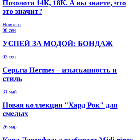
Позолота 14К, 18К. А вы знаете, что
это значит?
Новости
08
сен
УСПЕЙ ЗА МОДОЙ: БОНДАЖ
03
сен
Серьги Hermes – изысканность и
стиль
31
май
Новая коллекция "Хард Рок" для
смелых
26
мар
Карл Лагерфельд выбирает Midi rings