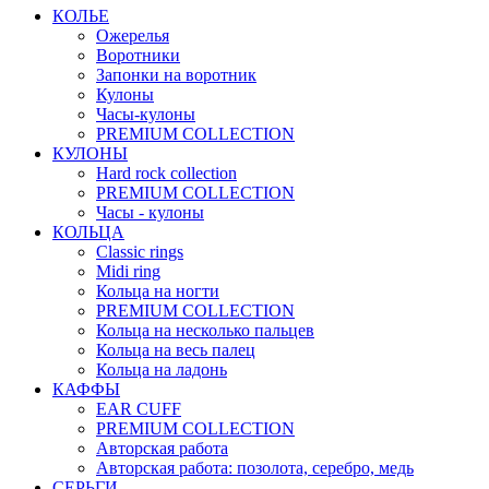
КОЛЬЕ
Ожерелья
Воротники
Запонки на воротник
Кулоны
Часы-кулоны
PREMIUM COLLECTION
КУЛОНЫ
Hard rock collection
PREMIUM COLLECTION
Часы - кулоны
КОЛЬЦА
Classic rings
Midi ring
Кольца на ногти
PREMIUM COLLECTION
Кольца на несколько пальцев
Кольца на весь палец
Кольца на ладонь
КАФФЫ
EAR CUFF
PREMIUM COLLECTION
Авторская работа
Авторская работа: позолота, серебро, медь
СЕРЬГИ