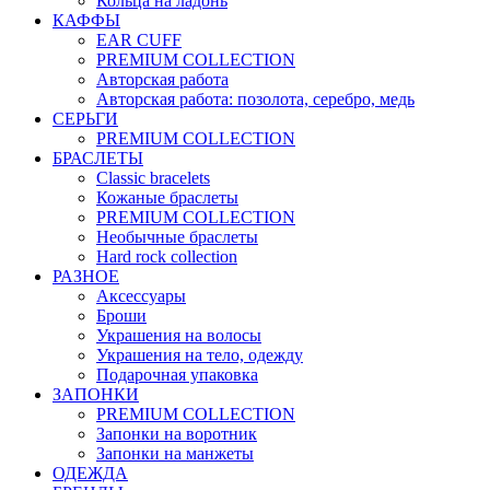
Кольца на ладонь
КАФФЫ
EAR CUFF
PREMIUM COLLECTION
Авторская работа
Авторская работа: позолота, серебро, медь
СЕРЬГИ
PREMIUM COLLECTION
БРАСЛЕТЫ
Classic bracelets
Кожаные браслеты
PREMIUM COLLECTION
Необычные браслеты
Hard rock collection
РАЗНОЕ
Аксессуары
Броши
Украшения на волосы
Украшения на тело, одежду
Подарочная упаковка
ЗАПОНКИ
PREMIUM COLLECTION
Запонки на воротник
Запонки на манжеты
ОДЕЖДА