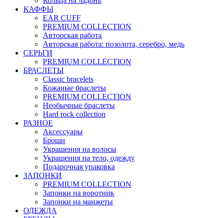
Кольца на ладонь
КАФФЫ
EAR CUFF
PREMIUM COLLECTION
Авторская работа
Авторская работа: позолота, серебро, медь
СЕРЬГИ
PREMIUM COLLECTION
БРАСЛЕТЫ
Classic bracelets
Кожаные браслеты
PREMIUM COLLECTION
Необычные браслеты
Hard rock collection
РАЗНОЕ
Аксессуары
Броши
Украшения на волосы
Украшения на тело, одежду
Подарочная упаковка
ЗАПОНКИ
PREMIUM COLLECTION
Запонки на воротник
Запонки на манжеты
ОДЕЖДА