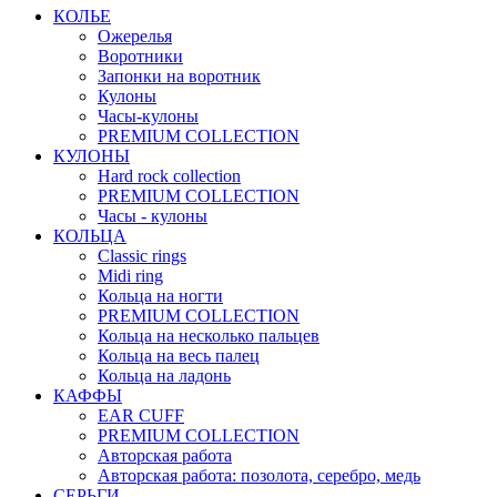
КОЛЬЕ
Ожерелья
Воротники
Запонки на воротник
Кулоны
Часы-кулоны
PREMIUM COLLECTION
КУЛОНЫ
Hard rock collection
PREMIUM COLLECTION
Часы - кулоны
КОЛЬЦА
Classic rings
Midi ring
Кольца на ногти
PREMIUM COLLECTION
Кольца на несколько пальцев
Кольца на весь палец
Кольца на ладонь
КАФФЫ
EAR CUFF
PREMIUM COLLECTION
Авторская работа
Авторская работа: позолота, серебро, медь
СЕРЬГИ