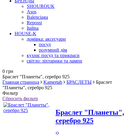
БРЕНДЫ
SHOUROUK
Asos
Balenciaga
Repossi
Italina
HOUSE-K
домівка: аксесуари
посуд
розумний дім
кухня: посуд та прикраси
світло: ліхтарики та лампи
0 грн
Браслет "Планеты", серебро 925
Главная страница
Kamertab
БРАСЛЕТЫ
Браслет
"Планеты", серебро 925
Фильтр
Сбросить фильтр
Браслет "Планеты",
серебро 925