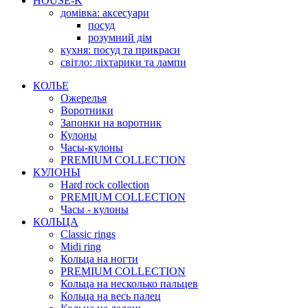
HOUSE-K
домівка: аксесуари
посуд
розумний дім
кухня: посуд та прикраси
світло: ліхтарики та лампи
КОЛЬЕ
Ожерелья
Воротники
Запонки на воротник
Кулоны
Часы-кулоны
PREMIUM COLLECTION
КУЛОНЫ
Hard rock collection
PREMIUM COLLECTION
Часы - кулоны
КОЛЬЦА
Classic rings
Midi ring
Кольца на ногти
PREMIUM COLLECTION
Кольца на несколько пальцев
Кольца на весь палец