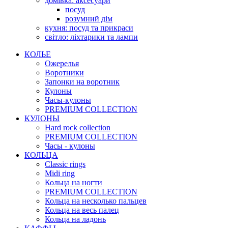
домівка: аксесуари
посуд
розумний дім
кухня: посуд та прикраси
світло: ліхтарики та лампи
КОЛЬЕ
Ожерелья
Воротники
Запонки на воротник
Кулоны
Часы-кулоны
PREMIUM COLLECTION
КУЛОНЫ
Hard rock collection
PREMIUM COLLECTION
Часы - кулоны
КОЛЬЦА
Classic rings
Midi ring
Кольца на ногти
PREMIUM COLLECTION
Кольца на несколько пальцев
Кольца на весь палец
Кольца на ладонь