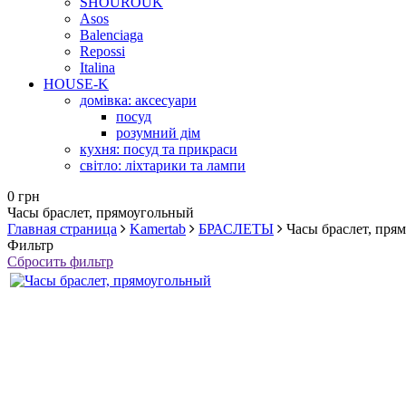
SHOUROUK
Asos
Balenciaga
Repossi
Italina
HOUSE-K
домівка: аксесуари
посуд
розумний дім
кухня: посуд та прикраси
світло: ліхтарики та лампи
0 грн
Часы браслет, прямоугольный
Главная страница
Kamertab
БРАСЛЕТЫ
Часы браслет, пря
Фильтр
Сбросить фильтр