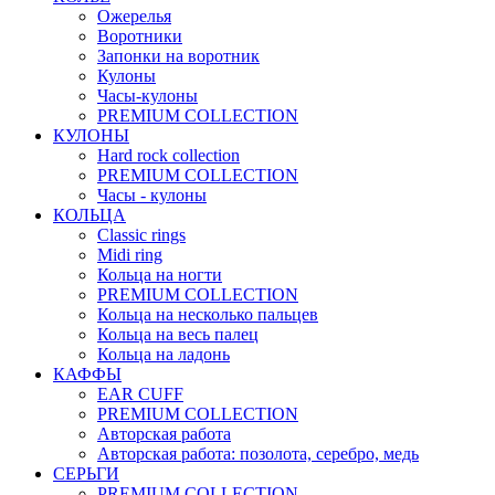
Ожерелья
Воротники
Запонки на воротник
Кулоны
Часы-кулоны
PREMIUM COLLECTION
КУЛОНЫ
Hard rock collection
PREMIUM COLLECTION
Часы - кулоны
КОЛЬЦА
Classic rings
Midi ring
Кольца на ногти
PREMIUM COLLECTION
Кольца на несколько пальцев
Кольца на весь палец
Кольца на ладонь
КАФФЫ
EAR CUFF
PREMIUM COLLECTION
Авторская работа
Авторская работа: позолота, серебро, медь
СЕРЬГИ
PREMIUM COLLECTION