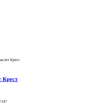
раслет Крест
т Крест
T147