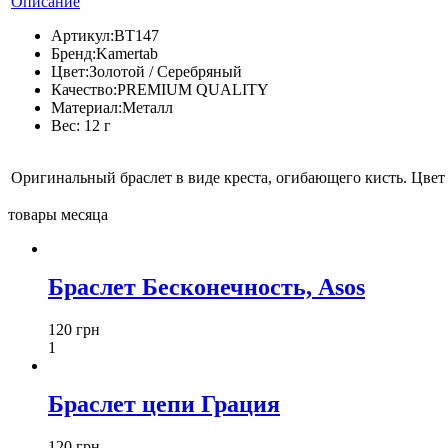
Описание
Артикул:
BT147
Бренд:
Kamertab
Цвет:
Золотой / Серебряный
Качество:
PREMIUM QUALITY
Материал:
Металл
Вес:
12 г
Оригинальный браслет в виде креста, огибающего кисть. Цвет 
товары месяца
Браслет Бесконечность, Asos
120 грн
1
Браслет цепи Грация
120 грн