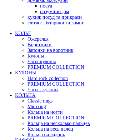
домівка: аксесуари
посуд
розумний дім
кухня: посуд та прикраси
світло: ліхтарики та лампи
КОЛЬЕ
Ожерелья
Воротники
Запонки на воротник
Кулоны
Часы-кулоны
PREMIUM COLLECTION
КУЛОНЫ
Hard rock collection
PREMIUM COLLECTION
Часы - кулоны
КОЛЬЦА
Classic rings
Midi ring
Кольца на ногти
PREMIUM COLLECTION
Кольца на несколько пальцев
Кольца на весь палец
Кольца на ладонь