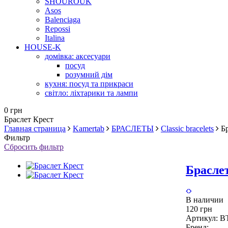
SHOUROUK
Asos
Balenciaga
Repossi
Italina
HOUSE-K
домівка: аксесуари
посуд
розумний дім
кухня: посуд та прикраси
світло: ліхтарики та лампи
0 грн
Браслет Крест
Главная страница
Kamertab
БРАСЛЕТЫ
Classic bracelets
Б
Фильтр
Сбросить фильтр
Брасле
В наличии
120 грн
Артикул:
B
Бренд: