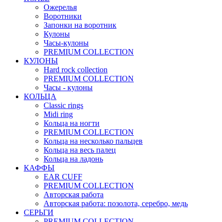
Ожерелья
Воротники
Запонки на воротник
Кулоны
Часы-кулоны
PREMIUM COLLECTION
КУЛОНЫ
Hard rock collection
PREMIUM COLLECTION
Часы - кулоны
КОЛЬЦА
Classic rings
Midi ring
Кольца на ногти
PREMIUM COLLECTION
Кольца на несколько пальцев
Кольца на весь палец
Кольца на ладонь
КАФФЫ
EAR CUFF
PREMIUM COLLECTION
Авторская работа
Авторская работа: позолота, серебро, медь
СЕРЬГИ
PREMIUM COLLECTION