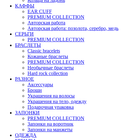
Кольца на ладонь
КАФФЫ
EAR CUFF
PREMIUM COLLECTION
Авторская работа
Авторская работа: позолота, серебро, медь
СЕРЬГИ
PREMIUM COLLECTION
БРАСЛЕТЫ
Classic bracelets
Кожаные браслеты
PREMIUM COLLECTION
Необычные браслеты
Hard rock collection
РАЗНОЕ
Аксессуары
Броши
Украшения на волосы
Украшения на тело, одежду
Подарочная упаковка
ЗАПОНКИ
PREMIUM COLLECTION
Запонки на воротник
Запонки на манжеты
ОДЕЖДА