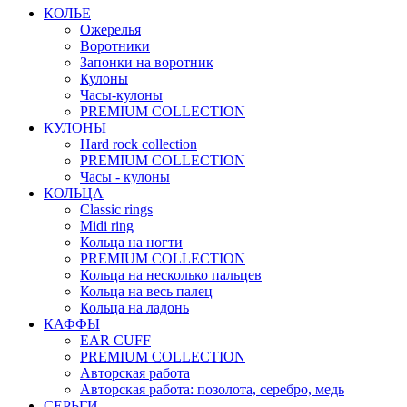
КОЛЬЕ
Ожерелья
Воротники
Запонки на воротник
Кулоны
Часы-кулоны
PREMIUM COLLECTION
КУЛОНЫ
Hard rock collection
PREMIUM COLLECTION
Часы - кулоны
КОЛЬЦА
Classic rings
Midi ring
Кольца на ногти
PREMIUM COLLECTION
Кольца на несколько пальцев
Кольца на весь палец
Кольца на ладонь
КАФФЫ
EAR CUFF
PREMIUM COLLECTION
Авторская работа
Авторская работа: позолота, серебро, медь
СЕРЬГИ