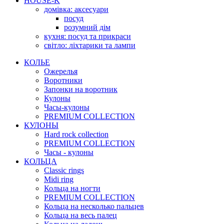
HOUSE-K
домівка: аксесуари
посуд
розумний дім
кухня: посуд та прикраси
світло: ліхтарики та лампи
КОЛЬЕ
Ожерелья
Воротники
Запонки на воротник
Кулоны
Часы-кулоны
PREMIUM COLLECTION
КУЛОНЫ
Hard rock collection
PREMIUM COLLECTION
Часы - кулоны
КОЛЬЦА
Classic rings
Midi ring
Кольца на ногти
PREMIUM COLLECTION
Кольца на несколько пальцев
Кольца на весь палец