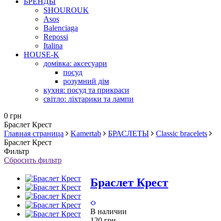
БРЕНДЫ
SHOUROUK
Asos
Balenciaga
Repossi
Italina
HOUSE-K
домівка: аксесуари
посуд
розумний дім
кухня: посуд та прикраси
світло: ліхтарики та лампи
0 грн
Браслет Крест
Главная страница
Kamertab
БРАСЛЕТЫ
Classic bracelets
Браслет Крест
Фильтр
Сбросить фильтр
Браслет Крест
В наличии
120 грн