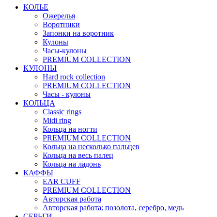
КОЛЬЕ
Ожерелья
Воротники
Запонки на воротник
Кулоны
Часы-кулоны
PREMIUM COLLECTION
КУЛОНЫ
Hard rock collection
PREMIUM COLLECTION
Часы - кулоны
КОЛЬЦА
Classic rings
Midi ring
Кольца на ногти
PREMIUM COLLECTION
Кольца на несколько пальцев
Кольца на весь палец
Кольца на ладонь
КАФФЫ
EAR CUFF
PREMIUM COLLECTION
Авторская работа
Авторская работа: позолота, серебро, медь
СЕРЬГИ