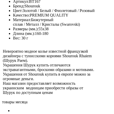
Артикул:
BT167
Бренд:
Shourouk
Цвет:
Золотой / Белый / Фиолетовый / Розовый
Качество:
PREMIUM QUALITY
Материал:
Бижутерный
сплав / Металл / Кристалы (Swarovski)
Размеры (мм.):
55х38
Длина (мм.):
160-180
Вес:
30 г
Невероятно модное колье известной французкой
дизайнера с тунисскими корнями Shourouk Rhaiem
(Шурук Раем).
Украшения Шурук купить отличаются
экстравагантными, броскими образами и мотивами.
Украшения от Shourouk купить в европе можно за
огромные деньги.
Наш магазин предоставляет возможность
украинским модницам приобрести образы от
Шурук по доступным ценам
товары месяца