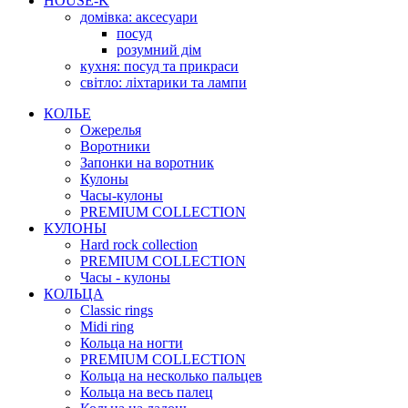
HOUSE-K
домівка: аксесуари
посуд
розумний дім
кухня: посуд та прикраси
світло: ліхтарики та лампи
КОЛЬЕ
Ожерелья
Воротники
Запонки на воротник
Кулоны
Часы-кулоны
PREMIUM COLLECTION
КУЛОНЫ
Hard rock collection
PREMIUM COLLECTION
Часы - кулоны
КОЛЬЦА
Classic rings
Midi ring
Кольца на ногти
PREMIUM COLLECTION
Кольца на несколько пальцев
Кольца на весь палец