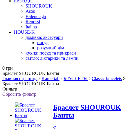
БРЕНДЫ
SHOUROUK
Asos
Balenciaga
Repossi
Italina
HOUSE-K
домівка: аксесуари
посуд
розумний дім
кухня: посуд та прикраси
світло: ліхтарики та лампи
0 грн
Браслет SHOUROUK Банты
Главная страница
Kamertab
БРАСЛЕТЫ
Classic bracelets
Браслет SHOUROUK Банты
Фильтр
Сбросить фильтр
Браслет SHOUROUK
Банты