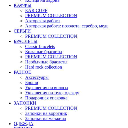
Кольца на ладонь
КАФФЫ
EAR CUFF
PREMIUM COLLECTION
Авторская работа
Авторская работа: позолота, серебро, медь
СЕРЬГИ
PREMIUM COLLECTION
БРАСЛЕТЫ
Classic bracelets
Кожаные браслеты
PREMIUM COLLECTION
Необычные браслеты
Hard rock collection
РАЗНОЕ
Аксессуары
Броши
Украшения на волосы
Украшения на тело, одежду
Подарочная упаковка
ЗАПОНКИ
PREMIUM COLLECTION
Запонки на воротник
Запонки на манжеты
ОДЕЖДА