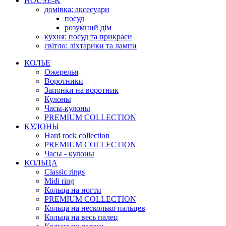
HOUSE-K
домівка: аксесуари
посуд
розумний дім
кухня: посуд та прикраси
світло: ліхтарики та лампи
КОЛЬЕ
Ожерелья
Воротники
Запонки на воротник
Кулоны
Часы-кулоны
PREMIUM COLLECTION
КУЛОНЫ
Hard rock collection
PREMIUM COLLECTION
Часы - кулоны
КОЛЬЦА
Classic rings
Midi ring
Кольца на ногти
PREMIUM COLLECTION
Кольца на несколько пальцев
Кольца на весь палец