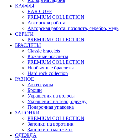
Кольца на ладонь
КАФФЫ
EAR CUFF
PREMIUM COLLECTION
Авторская работа
Авторская работа: позолота, серебро, медь
СЕРЬГИ
PREMIUM COLLECTION
БРАСЛЕТЫ
Classic bracelets
Кожаные браслеты
PREMIUM COLLECTION
Необычные браслеты
Hard rock collection
РАЗНОЕ
Аксессуары
Броши
Украшения на волосы
Украшения на тело, одежду
Подарочная упаковка
ЗАПОНКИ
PREMIUM COLLECTION
Запонки на воротник
Запонки на манжеты
ОДЕЖДА