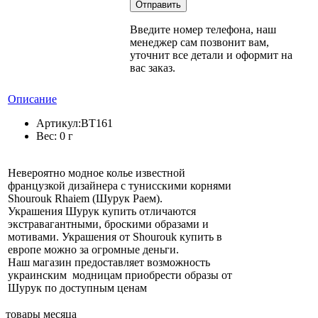
Введите номер телефона, наш
менеджер сам позвонит вам,
уточнит все детали и оформит на
вас заказ.
Описание
Артикул:
BT161
Вес:
0 г
Невероятно модное колье известной
французкой дизайнера с тунисскими корнями
Shourouk Rhaiem (Шурук Раем).
Украшения Шурук купить отличаются
экстравагантными, броскими образами и
мотивами. Украшения от Shourouk купить в
европе можно за огромные деньги.
Наш магазин предоставляет возможность
украинским модницам приобрести образы от
Шурук по доступным ценам
товары месяца