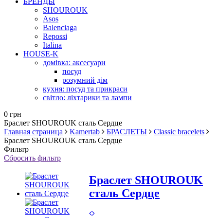
БРЕНДЫ
SHOUROUK
Asos
Balenciaga
Repossi
Italina
HOUSE-K
домівка: аксесуари
посуд
розумний дім
кухня: посуд та прикраси
світло: ліхтарики та лампи
0 грн
Браслет SHOUROUK сталь Сердце
Главная страница
Kamertab
БРАСЛЕТЫ
Classic bracelets
Браслет SHOUROUK сталь Сердце
Фильтр
Сбросить фильтр
Браслет SHOUROUK
сталь Сердце