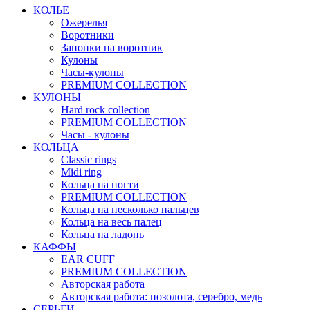
КОЛЬЕ
Ожерелья
Воротники
Запонки на воротник
Кулоны
Часы-кулоны
PREMIUM COLLECTION
КУЛОНЫ
Hard rock collection
PREMIUM COLLECTION
Часы - кулоны
КОЛЬЦА
Classic rings
Midi ring
Кольца на ногти
PREMIUM COLLECTION
Кольца на несколько пальцев
Кольца на весь палец
Кольца на ладонь
КАФФЫ
EAR CUFF
PREMIUM COLLECTION
Авторская работа
Авторская работа: позолота, серебро, медь
СЕРЬГИ