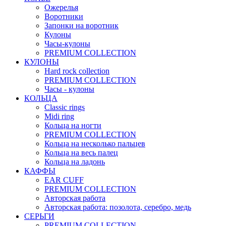
Ожерелья
Воротники
Запонки на воротник
Кулоны
Часы-кулоны
PREMIUM COLLECTION
КУЛОНЫ
Hard rock collection
PREMIUM COLLECTION
Часы - кулоны
КОЛЬЦА
Classic rings
Midi ring
Кольца на ногти
PREMIUM COLLECTION
Кольца на несколько пальцев
Кольца на весь палец
Кольца на ладонь
КАФФЫ
EAR CUFF
PREMIUM COLLECTION
Авторская работа
Авторская работа: позолота, серебро, медь
СЕРЬГИ
PREMIUM COLLECTION