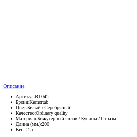
Описание
Артикул:
BT045
Бренд:
Kamertab
Цвет:
Белый / Серебряный
Качество:
Ordinary quality
Материал:
Бижутерный сплав / Бусины / Стразы
Длина (мм.):
200
Вес:
15 г