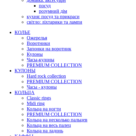
домівка: аксесуари
посуд
розумний дім
кухня: посуд та прикраси
світло: ліхтарики та лампи
КОЛЬЕ
Ожерелья
Воротники
Запонки на воротник
Кулоны
Часы-кулоны
PREMIUM COLLECTION
КУЛОНЫ
Hard rock collection
PREMIUM COLLECTION
Часы - кулоны
КОЛЬЦА
Classic rings
Midi ring
Кольца на ногти
PREMIUM COLLECTION
Кольца на несколько пальцев
Кольца на весь палец
Кольца на ладонь