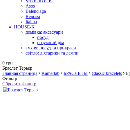
SHOUROUK
Asos
Balenciaga
Repossi
Italina
HOUSE-K
домівка: аксесуари
посуд
розумний дім
кухня: посуд та прикраси
світло: ліхтарики та лампи
0 грн
Браслет Терьер
Главная страница
Kamertab
БРАСЛЕТЫ
Classic bracelets
Б
Фильтр
Сбросить фильтр