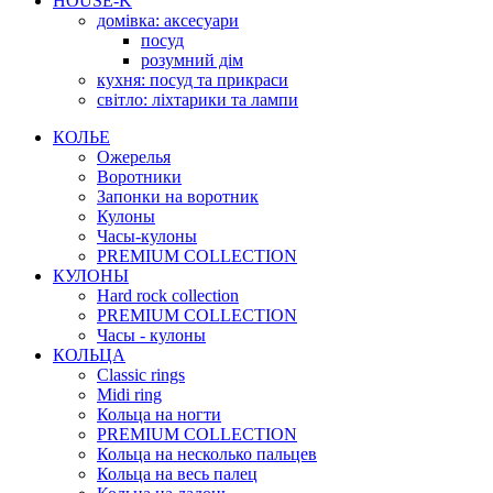
HOUSE-K
домівка: аксесуари
посуд
розумний дім
кухня: посуд та прикраси
світло: ліхтарики та лампи
КОЛЬЕ
Ожерелья
Воротники
Запонки на воротник
Кулоны
Часы-кулоны
PREMIUM COLLECTION
КУЛОНЫ
Hard rock collection
PREMIUM COLLECTION
Часы - кулоны
КОЛЬЦА
Classic rings
Midi ring
Кольца на ногти
PREMIUM COLLECTION
Кольца на несколько пальцев
Кольца на весь палец