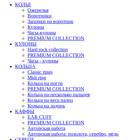
КОЛЬЕ
Ожерелья
Воротники
Запонки на воротник
Кулоны
Часы-кулоны
PREMIUM COLLECTION
КУЛОНЫ
Hard rock collection
PREMIUM COLLECTION
Часы - кулоны
КОЛЬЦА
Classic rings
Midi ring
Кольца на ногти
PREMIUM COLLECTION
Кольца на несколько пальцев
Кольца на весь палец
Кольца на ладонь
КАФФЫ
EAR CUFF
PREMIUM COLLECTION
Авторская работа
Авторская работа: позолота, серебро, медь
СЕРЬГИ