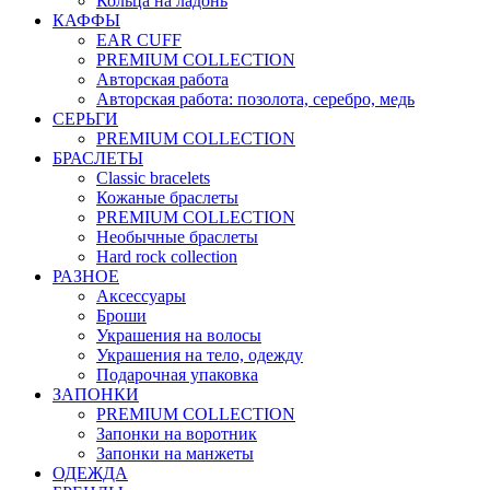
Кольца на ладонь
КАФФЫ
EAR CUFF
PREMIUM COLLECTION
Авторская работа
Авторская работа: позолота, серебро, медь
СЕРЬГИ
PREMIUM COLLECTION
БРАСЛЕТЫ
Classic bracelets
Кожаные браслеты
PREMIUM COLLECTION
Необычные браслеты
Hard rock collection
РАЗНОЕ
Аксессуары
Броши
Украшения на волосы
Украшения на тело, одежду
Подарочная упаковка
ЗАПОНКИ
PREMIUM COLLECTION
Запонки на воротник
Запонки на манжеты
ОДЕЖДА