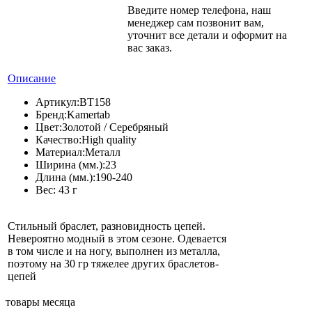
Введите номер телефона, наш
менеджер сам позвонит вам,
уточнит все детали и оформит на
вас заказ.
Описание
Артикул:
BT158
Бренд:
Kamertab
Цвет:
Золотой / Серебряный
Качество:
High quality
Материал:
Металл
Ширина (мм.):
23
Длина (мм.):
190-240
Вес:
43 г
Стильный браслет, разновидность цепей.
Невероятно модный в этом сезоне. Одевается
в том числе и на ногу, выполнен из металла,
поэтому на 30 гр тяжелее других браслетов-
цепей
товары месяца