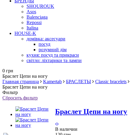
БРЕНДЫ
SHOUROUK
Asos
Balenciaga
Repossi
Italina
HOUSE-K
домівка: аксесуари
посуд
розумний дім
кухня: посуд та прикраси
світло: ліхтарики та лампи
0 грн
Браслет Цепи на ногу
Главная страница
Kamertab
БРАСЛЕТЫ
Classic bracelets
Браслет Цепи на ногу
Фильтр
Сбросить фильтр
Браслет Цепи на ногу
В наличии
120 грн