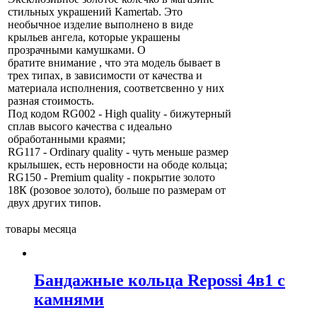
стильных украшений Kamertab. Это
необычное изделие выполнено в виде
крыльев ангела, которые украшены
прозрачными камушками. О
братите внимание , что эта модель бывает в
трех типах, в зависимости от качества и
материала исполнения, соответсвенно у них
разная стоимость.
Под кодом RG002 - High quality - бижутерный
сплав высого качества с идеально
обработанными краями;
RG117 - Ordinary quality - чуть меньше размер
крылышек, есть неровности на ободе кольца;
RG150 - Premium quality - покрытие золото
18К (розовое золото), больше по размерам от
двух других типов.
товары месяца
Бандажные кольца Repossi 4в1 с
камнями