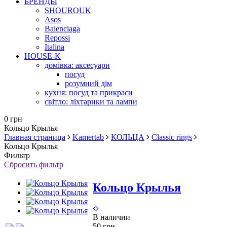
БРЕНДЫ
SHOUROUK
Asos
Balenciaga
Repossi
Italina
HOUSE-K
домівка: аксесуари
посуд
розумний дім
кухня: посуд та прикраси
світло: ліхтарики та лампи
0 грн
Кольцо Крылья
Главная страница
Kamertab
КОЛЬЦА
Classic rings
Кольцо Крылья
Фильтр
Сбросить фильтр
Кольцо Крылья
В наличии
50 грн