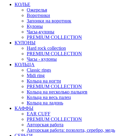
КОЛЬЕ
Ожерелья
Воротники
Запонки на воротник
Кулоны
Часы-кулоны
PREMIUM COLLECTION
КУЛОНЫ
Hard rock collection
PREMIUM COLLECTION
Часы - кулоны
КОЛЬЦА
Classic rings
Midi ring
Кольца на ногти
PREMIUM COLLECTION
Кольца на несколько пальцев
Кольца на весь палец
Кольца на ладонь
КАФФЫ
EAR CUFF
PREMIUM COLLECTION
Авторская работа
Авторская работа: позолота, серебро, медь
СЕРЬГИ