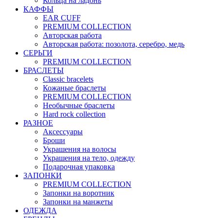
Кольца на ладонь
КАФФЫ
EAR CUFF
PREMIUM COLLECTION
Авторская работа
Авторская работа: позолота, серебро, медь
СЕРЬГИ
PREMIUM COLLECTION
БРАСЛЕТЫ
Classic bracelets
Кожаные браслеты
PREMIUM COLLECTION
Необычные браслеты
Hard rock collection
РАЗНОЕ
Аксессуары
Броши
Украшения на волосы
Украшения на тело, одежду
Подарочная упаковка
ЗАПОНКИ
PREMIUM COLLECTION
Запонки на воротник
Запонки на манжеты
ОДЕЖДА