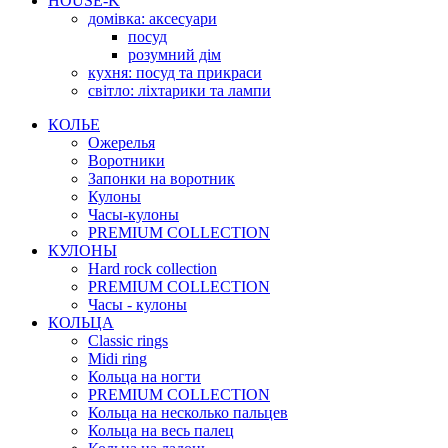
HOUSE-K
домівка: аксесуари
посуд
розумний дім
кухня: посуд та прикраси
світло: ліхтарики та лампи
КОЛЬЕ
Ожерелья
Воротники
Запонки на воротник
Кулоны
Часы-кулоны
PREMIUM COLLECTION
КУЛОНЫ
Hard rock collection
PREMIUM COLLECTION
Часы - кулоны
КОЛЬЦА
Classic rings
Midi ring
Кольца на ногти
PREMIUM COLLECTION
Кольца на несколько пальцев
Кольца на весь палец