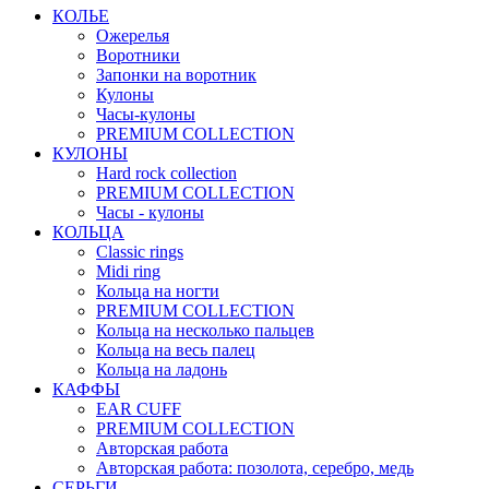
КОЛЬЕ
Ожерелья
Воротники
Запонки на воротник
Кулоны
Часы-кулоны
PREMIUM COLLECTION
КУЛОНЫ
Hard rock collection
PREMIUM COLLECTION
Часы - кулоны
КОЛЬЦА
Classic rings
Midi ring
Кольца на ногти
PREMIUM COLLECTION
Кольца на несколько пальцев
Кольца на весь палец
Кольца на ладонь
КАФФЫ
EAR CUFF
PREMIUM COLLECTION
Авторская работа
Авторская работа: позолота, серебро, медь
СЕРЬГИ