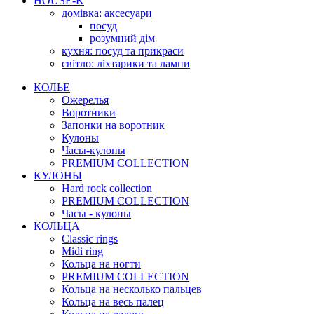
HOUSE-K
домівка: аксесуари
посуд
розумний дім
кухня: посуд та прикраси
світло: ліхтарики та лампи
КОЛЬЕ
Ожерелья
Воротники
Запонки на воротник
Кулоны
Часы-кулоны
PREMIUM COLLECTION
КУЛОНЫ
Hard rock collection
PREMIUM COLLECTION
Часы - кулоны
КОЛЬЦА
Classic rings
Midi ring
Кольца на ногти
PREMIUM COLLECTION
Кольца на несколько пальцев
Кольца на весь палец