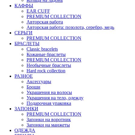
Кольца на ладонь
КАФФЫ
EAR CUFF
PREMIUM COLLECTION
Авторская работа
Авторская работа: позолота, серебро, медь
СЕРЬГИ
PREMIUM COLLECTION
БРАСЛЕТЫ
Classic bracelets
Кожаные браслеты
PREMIUM COLLECTION
Необычные браслеты
Hard rock collection
РАЗНОЕ
Аксессуары
Броши
Украшения на волосы
Украшения на тело, одежду
Подарочная упаковка
ЗАПОНКИ
PREMIUM COLLECTION
Запонки на воротник
Запонки на манжеты
ОДЕЖДА