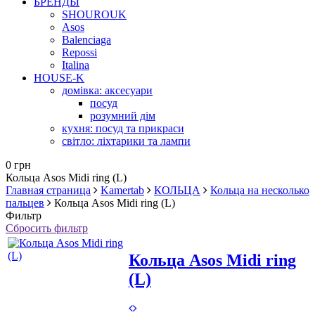
БРЕНДЫ
SHOUROUK
Asos
Balenciaga
Repossi
Italina
HOUSE-K
домівка: аксесуари
посуд
розумний дім
кухня: посуд та прикраси
світло: ліхтарики та лампи
0 грн
Кольца Asos Midi ring (L)
Главная страница
Kamertab
КОЛЬЦА
Кольца на несколько
пальцев
Кольца Asos Midi ring (L)
Фильтр
Сбросить фильтр
Кольца Asos Midi ring
(L)