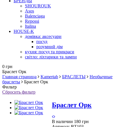
БРЕНДЫ
SHOUROUK
Asos
Balenciaga
Repossi
Italina
HOUSE-K
домівка: аксесуари
посуд
розумний дім
кухня: посуд та прикраси
світло: ліхтарики та лампи
0 грн
Браслет Орк
Главная страница
Kamertab
БРАСЛЕТЫ
Необычные
браслеты
Браслет Орк
Фильтр
Сбросить фильтр
Браслет Орк
В наличии
180 грн
Артикул:
BT103