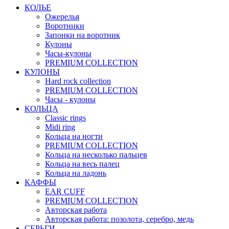
КОЛЬЕ
Ожерелья
Воротники
Запонки на воротник
Кулоны
Часы-кулоны
PREMIUM COLLECTION
КУЛОНЫ
Hard rock collection
PREMIUM COLLECTION
Часы - кулоны
КОЛЬЦА
Classic rings
Midi ring
Кольца на ногти
PREMIUM COLLECTION
Кольца на несколько пальцев
Кольца на весь палец
Кольца на ладонь
КАФФЫ
EAR CUFF
PREMIUM COLLECTION
Авторская работа
Авторская работа: позолота, серебро, медь
СЕРЬГИ