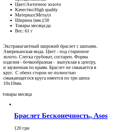
Цвет:
Античное золото
Качество:
High quality
Материал:
Металл
Ширина (мм.):
50
Товары месяца:
да
Вес:
61 г
Экстравагантный широкий браслет с шипами.
Американская мода. Цвет - под старинное
золото. Слегка грубоват, состарен. Форма
изделия - бочкообразная - выпуклая к центру,
и зауженная по краям. Браслет не смыкается в
круг. С обеих сторон не полностью
смыкающегося круга имеется по три шипа
10х10мм.
товары месяца
Браслет Бесконечность, Asos
120 грн