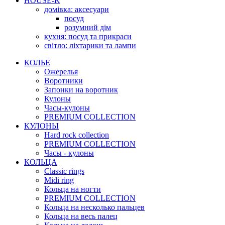
HOUSE-K
домівка: аксесуари
посуд
розумний дім
кухня: посуд та прикраси
світло: ліхтарики та лампи
КОЛЬЕ
Ожерелья
Воротники
Запонки на воротник
Кулоны
Часы-кулоны
PREMIUM COLLECTION
КУЛОНЫ
Hard rock collection
PREMIUM COLLECTION
Часы - кулоны
КОЛЬЦА
Classic rings
Midi ring
Кольца на ногти
PREMIUM COLLECTION
Кольца на несколько пальцев
Кольца на весь палец