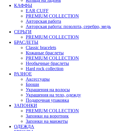
Кольца на ладонь
КАФФЫ
EAR CUFF
PREMIUM COLLECTION
Авторская работа
Авторская работа: позолота, серебро, медь
СЕРЬГИ
PREMIUM COLLECTION
БРАСЛЕТЫ
Classic bracelets
Кожаные браслеты
PREMIUM COLLECTION
Необычные браслеты
Hard rock collection
РАЗНОЕ
Аксессуары
Броши
Украшения на волосы
Украшения на тело, одежду
Подарочная упаковка
ЗАПОНКИ
PREMIUM COLLECTION
Запонки на воротник
Запонки на манжеты
ОДЕЖДА