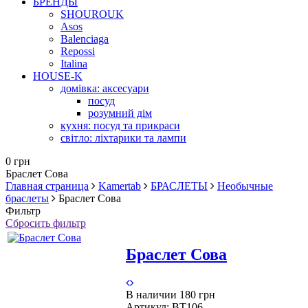
БРЕНДЫ
SHOUROUK
Asos
Balenciaga
Repossi
Italina
HOUSE-K
домівка: аксесуари
посуд
розумний дім
кухня: посуд та прикраси
світло: ліхтарики та лампи
0 грн
Браслет Сова
Главная страница
Kamertab
БРАСЛЕТЫ
Необычные
браслеты
Браслет Сова
Фильтр
Сбросить фильтр
Браслет Сова
В наличии
180 грн
Артикул:
BT106