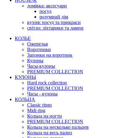
HOUSE-K
домівка: аксесуари
посуд
розумний дім
кухня: посуд та прикраси
світло: ліхтарики та лампи
КОЛЬЕ
Ожерелья
Воротники
Запонки на воротник
Кулоны
Часы-кулоны
PREMIUM COLLECTION
КУЛОНЫ
Hard rock collection
PREMIUM COLLECTION
Часы - кулоны
КОЛЬЦА
Classic rings
Midi ring
Кольца на ногти
PREMIUM COLLECTION
Кольца на несколько пальцев
Кольца на весь палец