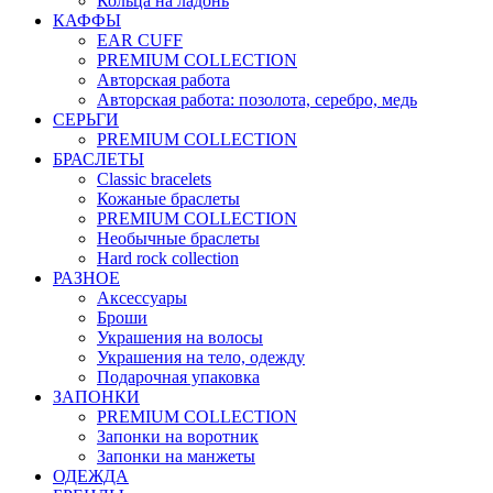
Кольца на ладонь
КАФФЫ
EAR CUFF
PREMIUM COLLECTION
Авторская работа
Авторская работа: позолота, серебро, медь
СЕРЬГИ
PREMIUM COLLECTION
БРАСЛЕТЫ
Classic bracelets
Кожаные браслеты
PREMIUM COLLECTION
Необычные браслеты
Hard rock collection
РАЗНОЕ
Аксессуары
Броши
Украшения на волосы
Украшения на тело, одежду
Подарочная упаковка
ЗАПОНКИ
PREMIUM COLLECTION
Запонки на воротник
Запонки на манжеты
ОДЕЖДА