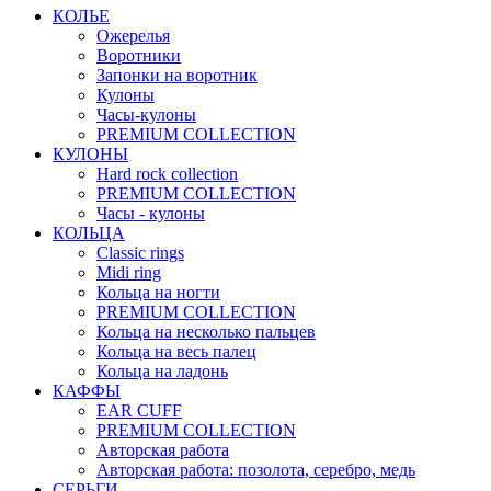
КОЛЬЕ
Ожерелья
Воротники
Запонки на воротник
Кулоны
Часы-кулоны
PREMIUM COLLECTION
КУЛОНЫ
Hard rock collection
PREMIUM COLLECTION
Часы - кулоны
КОЛЬЦА
Classic rings
Midi ring
Кольца на ногти
PREMIUM COLLECTION
Кольца на несколько пальцев
Кольца на весь палец
Кольца на ладонь
КАФФЫ
EAR CUFF
PREMIUM COLLECTION
Авторская работа
Авторская работа: позолота, серебро, медь
СЕРЬГИ