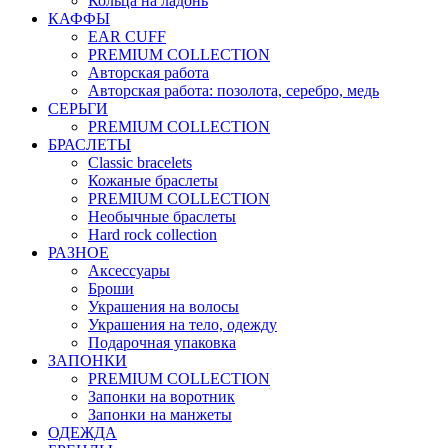
Кольца на ладонь
КАФФЫ
EAR CUFF
PREMIUM COLLECTION
Авторская работа
Авторская работа: позолота, серебро, медь
СЕРЬГИ
PREMIUM COLLECTION
БРАСЛЕТЫ
Classic bracelets
Кожаные браслеты
PREMIUM COLLECTION
Необычные браслеты
Hard rock collection
РАЗНОЕ
Аксессуары
Броши
Украшения на волосы
Украшения на тело, одежду
Подарочная упаковка
ЗАПОНКИ
PREMIUM COLLECTION
Запонки на воротник
Запонки на манжеты
ОДЕЖДА