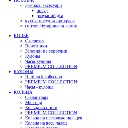
HOUSE-K
домівка: аксесуари
посуд
розумний дім
кухня: посуд та прикраси
світло: ліхтарики та лампи
КОЛЬЕ
Ожерелья
Воротники
Запонки на воротник
Кулоны
Часы-кулоны
PREMIUM COLLECTION
КУЛОНЫ
Hard rock collection
PREMIUM COLLECTION
Часы - кулоны
КОЛЬЦА
Classic rings
Midi ring
Кольца на ногти
PREMIUM COLLECTION
Кольца на несколько пальцев
Кольца на весь палец