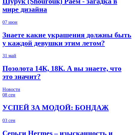
Шурук (Shourouk) Раем - загадка в
мире дизайна
07
июн
Знаете какие украшения должны быть
у каждой девушки этим летом?
31
май
Позолота 14К, 18К. А вы знаете, что
это значит?
Новости
08
сен
УСПЕЙ ЗА МОДОЙ: БОНДАЖ
03
сен
Серьги Hermes – изысканность и