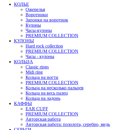
КОЛЬЕ
Ожерелья
Воротники
Запонки на воротник
Кулоны
Часы-кулоны
PREMIUM COLLECTION
КУЛОНЫ
Hard rock collection
PREMIUM COLLECTION
Часы - кулоны
КОЛЬЦА
Classic rings
Midi ring
Кольца на ногти
PREMIUM COLLECTION
Кольца на несколько пальцев
Кольца на весь палец
Кольца на ладонь
КАФФЫ
EAR CUFF
PREMIUM COLLECTION
Авторская работа
Авторская работа: позолота, серебро, медь
СЕРЬГИ