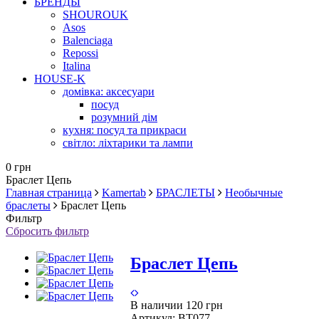
БРЕНДЫ
SHOUROUK
Asos
Balenciaga
Repossi
Italina
HOUSE-K
домівка: аксесуари
посуд
розумний дім
кухня: посуд та прикраси
світло: ліхтарики та лампи
0 грн
Браслет Цепь
Главная страница
Kamertab
БРАСЛЕТЫ
Необычные
браслеты
Браслет Цепь
Фильтр
Сбросить фильтр
Браслет Цепь
В наличии
120 грн
Артикул:
BT077