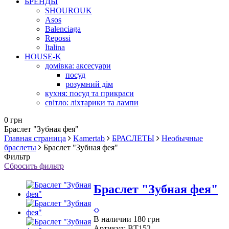
БРЕНДЫ
SHOUROUK
Asos
Balenciaga
Repossi
Italina
HOUSE-K
домівка: аксесуари
посуд
розумний дім
кухня: посуд та прикраси
світло: ліхтарики та лампи
0 грн
Браслет "Зубная фея"
Главная страница
Kamertab
БРАСЛЕТЫ
Необычные
браслеты
Браслет "Зубная фея"
Фильтр
Сбросить фильтр
Браслет "Зубная фея"
В наличии
180 грн
Артикул:
BT152