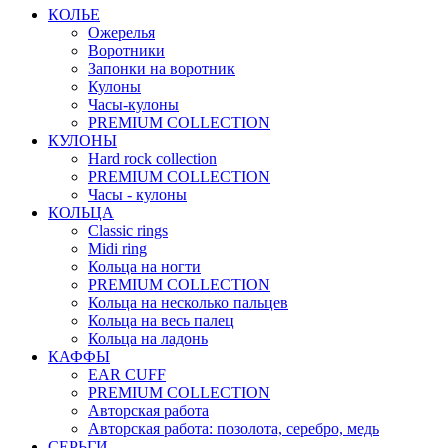
КОЛЬЕ
Ожерелья
Воротники
Запонки на воротник
Кулоны
Часы-кулоны
PREMIUM COLLECTION
КУЛОНЫ
Hard rock collection
PREMIUM COLLECTION
Часы - кулоны
КОЛЬЦА
Classic rings
Midi ring
Кольца на ногти
PREMIUM COLLECTION
Кольца на несколько пальцев
Кольца на весь палец
Кольца на ладонь
КАФФЫ
EAR CUFF
PREMIUM COLLECTION
Авторская работа
Авторская работа: позолота, серебро, медь
СЕРЬГИ