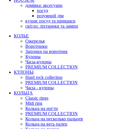
HOUSE-K
домівка: аксесуари
посуд
розумний дім
кухня: посуд та прикраси
світло: ліхтарики та лампи
КОЛЬЕ
Ожерелья
Воротники
Запонки на воротник
Кулоны
Часы-кулоны
PREMIUM COLLECTION
КУЛОНЫ
Hard rock collection
PREMIUM COLLECTION
Часы - кулоны
КОЛЬЦА
Classic rings
Midi ring
Кольца на ногти
PREMIUM COLLECTION
Кольца на несколько пальцев
Кольца на весь палец