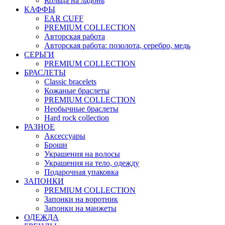
Кольца на ладонь
КАФФЫ
EAR CUFF
PREMIUM COLLECTION
Авторская работа
Авторская работа: позолота, серебро, медь
СЕРЬГИ
PREMIUM COLLECTION
БРАСЛЕТЫ
Classic bracelets
Кожаные браслеты
PREMIUM COLLECTION
Необычные браслеты
Hard rock collection
РАЗНОЕ
Аксессуары
Броши
Украшения на волосы
Украшения на тело, одежду
Подарочная упаковка
ЗАПОНКИ
PREMIUM COLLECTION
Запонки на воротник
Запонки на манжеты
ОДЕЖДА