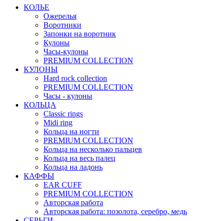
КОЛЬЕ
Ожерелья
Воротники
Запонки на воротник
Кулоны
Часы-кулоны
PREMIUM COLLECTION
КУЛОНЫ
Hard rock collection
PREMIUM COLLECTION
Часы - кулоны
КОЛЬЦА
Classic rings
Midi ring
Кольца на ногти
PREMIUM COLLECTION
Кольца на несколько пальцев
Кольца на весь палец
Кольца на ладонь
КАФФЫ
EAR CUFF
PREMIUM COLLECTION
Авторская работа
Авторская работа: позолота, серебро, медь
СЕРЬГИ