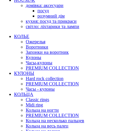
HOUSE-K
домівка: аксесуари
посуд
розумний дім
кухня: посуд та прикраси
світло: ліхтарики та лампи
КОЛЬЕ
Ожерелья
Воротники
Запонки на воротник
Кулоны
Часы-кулоны
PREMIUM COLLECTION
КУЛОНЫ
Hard rock collection
PREMIUM COLLECTION
Часы - кулоны
КОЛЬЦА
Classic rings
Midi ring
Кольца на ногти
PREMIUM COLLECTION
Кольца на несколько пальцев
Кольца на весь палец