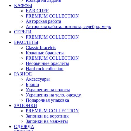
Кольца на ладонь
КАФФЫ
EAR CUFF
PREMIUM COLLECTION
Авторская работа
Авторская работа: позолота, серебро, медь
СЕРЬГИ
PREMIUM COLLECTION
БРАСЛЕТЫ
Classic bracelets
Кожаные браслеты
PREMIUM COLLECTION
Необычные браслеты
Hard rock collection
РАЗНОЕ
Аксессуары
Броши
Украшения на волосы
Украшения на тело, одежду
Подарочная упаковка
ЗАПОНКИ
PREMIUM COLLECTION
Запонки на воротник
Запонки на манжеты
ОДЕЖДА