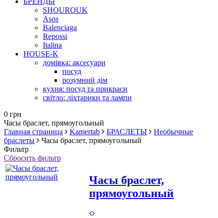
БРЕНДЫ
SHOUROUK
Asos
Balenciaga
Repossi
Italina
HOUSE-K
домівка: аксесуари
посуд
розумний дім
кухня: посуд та прикраси
світло: ліхтарики та лампи
0 грн
Часы браслет, прямоугольный
Главная страница
Kamertab
БРАСЛЕТЫ
Необычные
браслеты
Часы браслет, прямоугольный
Фильтр
Сбросить фильтр
Часы браслет,
прямоугольный