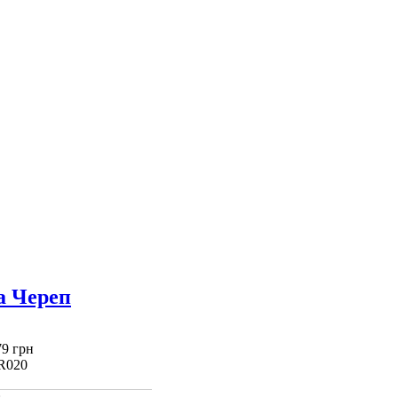
а Череп
79 грн
R020
: