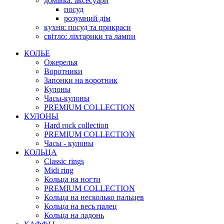
домівка: аксесуари
посуд
розумний дім
кухня: посуд та прикраси
світло: ліхтарики та лампи
КОЛЬЕ
Ожерелья
Воротники
Запонки на воротник
Кулоны
Часы-кулоны
PREMIUM COLLECTION
КУЛОНЫ
Hard rock collection
PREMIUM COLLECTION
Часы - кулоны
КОЛЬЦА
Classic rings
Midi ring
Кольца на ногти
PREMIUM COLLECTION
Кольца на несколько пальцев
Кольца на весь палец
Кольца на ладонь