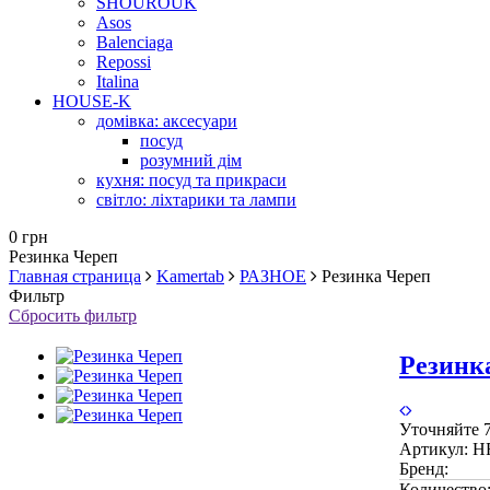
SHOUROUK
Asos
Balenciaga
Repossi
Italina
HOUSE-K
домівка: аксесуари
посуд
розумний дім
кухня: посуд та прикраси
світло: ліхтарики та лампи
0 грн
Резинка Череп
Главная страница
Kamertab
РАЗНОЕ
Резинка Череп
Фильтр
Сбросить фильтр
Резинк
Уточняйте
Артикул:
H
Бренд:
Количество