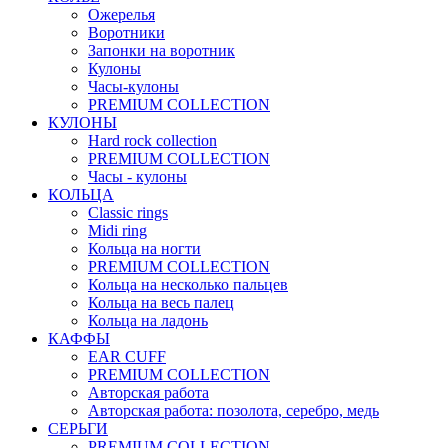
Ожерелья
Воротники
Запонки на воротник
Кулоны
Часы-кулоны
PREMIUM COLLECTION
КУЛОНЫ
Hard rock collection
PREMIUM COLLECTION
Часы - кулоны
КОЛЬЦА
Classic rings
Midi ring
Кольца на ногти
PREMIUM COLLECTION
Кольца на несколько пальцев
Кольца на весь палец
Кольца на ладонь
КАФФЫ
EAR CUFF
PREMIUM COLLECTION
Авторская работа
Авторская работа: позолота, серебро, медь
СЕРЬГИ
PREMIUM COLLECTION