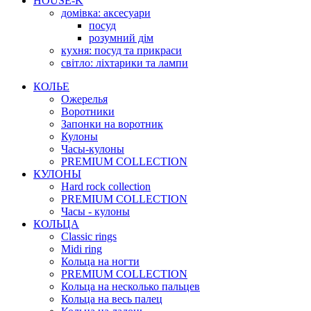
HOUSE-K
домівка: аксесуари
посуд
розумний дім
кухня: посуд та прикраси
світло: ліхтарики та лампи
КОЛЬЕ
Ожерелья
Воротники
Запонки на воротник
Кулоны
Часы-кулоны
PREMIUM COLLECTION
КУЛОНЫ
Hard rock collection
PREMIUM COLLECTION
Часы - кулоны
КОЛЬЦА
Classic rings
Midi ring
Кольца на ногти
PREMIUM COLLECTION
Кольца на несколько пальцев
Кольца на весь палец