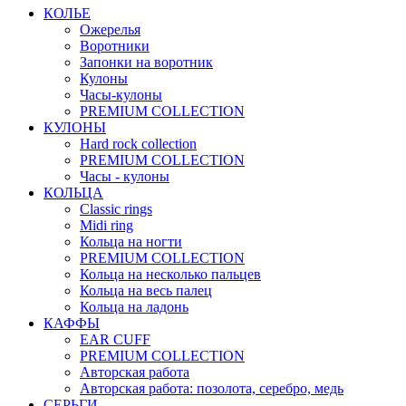
КОЛЬЕ
Ожерелья
Воротники
Запонки на воротник
Кулоны
Часы-кулоны
PREMIUM COLLECTION
КУЛОНЫ
Hard rock collection
PREMIUM COLLECTION
Часы - кулоны
КОЛЬЦА
Classic rings
Midi ring
Кольца на ногти
PREMIUM COLLECTION
Кольца на несколько пальцев
Кольца на весь палец
Кольца на ладонь
КАФФЫ
EAR CUFF
PREMIUM COLLECTION
Авторская работа
Авторская работа: позолота, серебро, медь
СЕРЬГИ