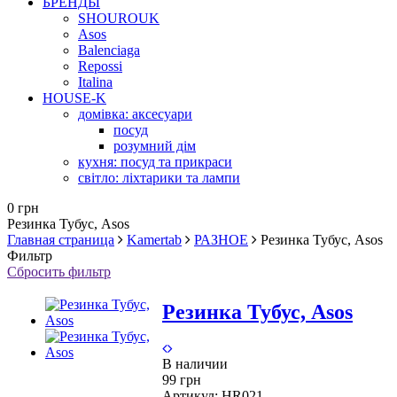
БРЕНДЫ
SHOUROUK
Asos
Balenciaga
Repossi
Italina
HOUSE-K
домівка: аксесуари
посуд
розумний дім
кухня: посуд та прикраси
світло: ліхтарики та лампи
0 грн
Резинка Тубус, Asos
Главная страница
Kamertab
РАЗНОЕ
Резинка Тубус, Asos
Фильтр
Сбросить фильтр
Резинка Тубус, Asos
В наличии
99 грн
Артикул:
HR021