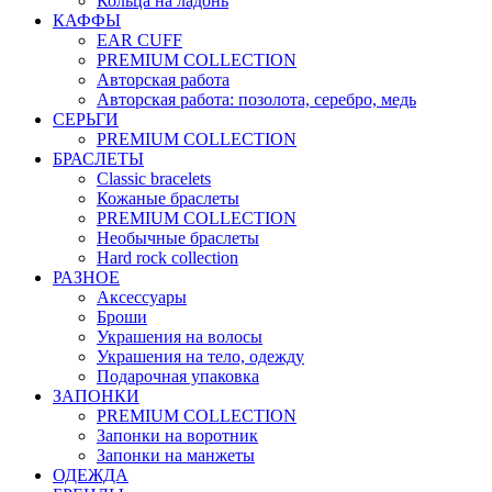
Кольца на ладонь
КАФФЫ
EAR CUFF
PREMIUM COLLECTION
Авторская работа
Авторская работа: позолота, серебро, медь
СЕРЬГИ
PREMIUM COLLECTION
БРАСЛЕТЫ
Classic bracelets
Кожаные браслеты
PREMIUM COLLECTION
Необычные браслеты
Hard rock collection
РАЗНОЕ
Аксессуары
Броши
Украшения на волосы
Украшения на тело, одежду
Подарочная упаковка
ЗАПОНКИ
PREMIUM COLLECTION
Запонки на воротник
Запонки на манжеты
ОДЕЖДА