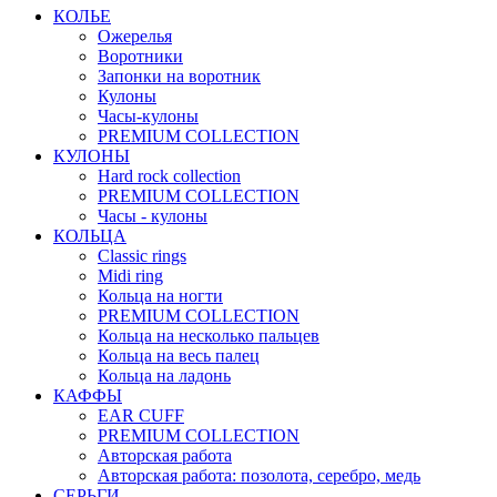
КОЛЬЕ
Ожерелья
Воротники
Запонки на воротник
Кулоны
Часы-кулоны
PREMIUM COLLECTION
КУЛОНЫ
Hard rock collection
PREMIUM COLLECTION
Часы - кулоны
КОЛЬЦА
Classic rings
Midi ring
Кольца на ногти
PREMIUM COLLECTION
Кольца на несколько пальцев
Кольца на весь палец
Кольца на ладонь
КАФФЫ
EAR CUFF
PREMIUM COLLECTION
Авторская работа
Авторская работа: позолота, серебро, медь
СЕРЬГИ