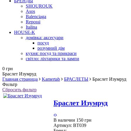
БРЕНДЫ
SHOUROUK
Asos
Balenciaga
Repossi
Italina
HOUSE-K
домівка: аксесуари
посуд
розумний дім
кухня: посуд та прикраси
світло: ліхтарики та лампи
0 грн
Браслет Изумруд
Главная страница
Kamertab
БРАСЛЕТЫ
Браслет Изумруд
Фильтр
Сбросить фильтр
Браслет Изумруд
В наличии
150 грн
Артикул:
BT039
Бренд: