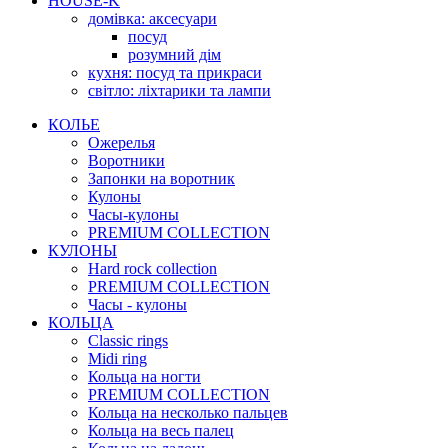
HOUSE-K
домівка: аксесуари
посуд
розумний дім
кухня: посуд та прикраси
світло: ліхтарики та лампи
КОЛЬЕ
Ожерелья
Воротники
Запонки на воротник
Кулоны
Часы-кулоны
PREMIUM COLLECTION
КУЛОНЫ
Hard rock collection
PREMIUM COLLECTION
Часы - кулоны
КОЛЬЦА
Classic rings
Midi ring
Кольца на ногти
PREMIUM COLLECTION
Кольца на несколько пальцев
Кольца на весь палец