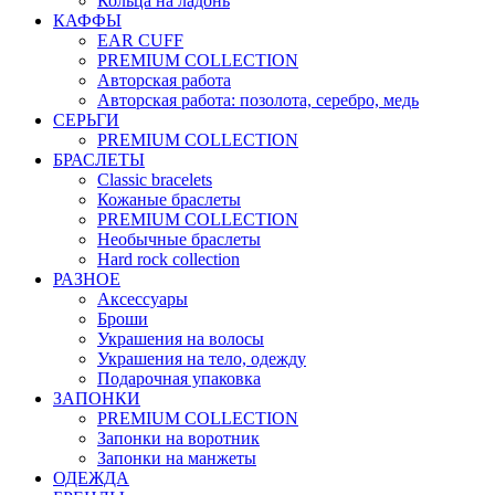
Кольца на ладонь
КАФФЫ
EAR CUFF
PREMIUM COLLECTION
Авторская работа
Авторская работа: позолота, серебро, медь
СЕРЬГИ
PREMIUM COLLECTION
БРАСЛЕТЫ
Classic bracelets
Кожаные браслеты
PREMIUM COLLECTION
Необычные браслеты
Hard rock collection
РАЗНОЕ
Аксессуары
Броши
Украшения на волосы
Украшения на тело, одежду
Подарочная упаковка
ЗАПОНКИ
PREMIUM COLLECTION
Запонки на воротник
Запонки на манжеты
ОДЕЖДА