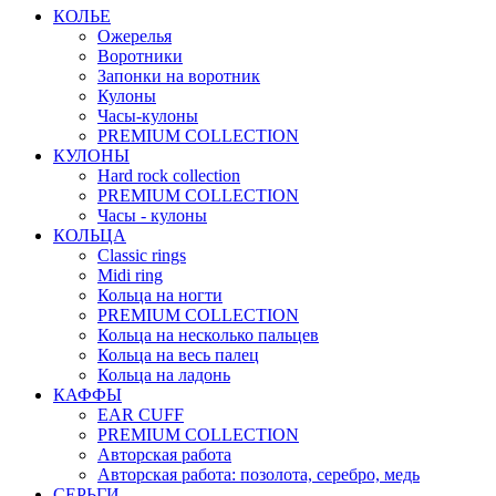
КОЛЬЕ
Ожерелья
Воротники
Запонки на воротник
Кулоны
Часы-кулоны
PREMIUM COLLECTION
КУЛОНЫ
Hard rock collection
PREMIUM COLLECTION
Часы - кулоны
КОЛЬЦА
Classic rings
Midi ring
Кольца на ногти
PREMIUM COLLECTION
Кольца на несколько пальцев
Кольца на весь палец
Кольца на ладонь
КАФФЫ
EAR CUFF
PREMIUM COLLECTION
Авторская работа
Авторская работа: позолота, серебро, медь
СЕРЬГИ