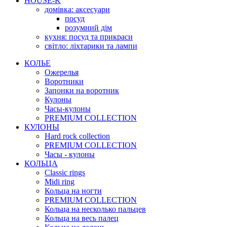
HOUSE-K
домівка: аксесуари
посуд
розумний дім
кухня: посуд та прикраси
світло: ліхтарики та лампи
КОЛЬЕ
Ожерелья
Воротники
Запонки на воротник
Кулоны
Часы-кулоны
PREMIUM COLLECTION
КУЛОНЫ
Hard rock collection
PREMIUM COLLECTION
Часы - кулоны
КОЛЬЦА
Classic rings
Midi ring
Кольца на ногти
PREMIUM COLLECTION
Кольца на несколько пальцев
Кольца на весь палец