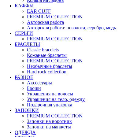
Кольца на ладонь
КАФФЫ
EAR CUFF
PREMIUM COLLECTION
Авторская работа
Авторская работа: позолота, серебро, медь
СЕРЬГИ
PREMIUM COLLECTION
БРАСЛЕТЫ
Classic bracelets
Кожаные браслеты
PREMIUM COLLECTION
Необычные браслеты
Hard rock collection
РАЗНОЕ
Аксессуары
Броши
Украшения на волосы
Украшения на тело, одежду
Подарочная упаковка
ЗАПОНКИ
PREMIUM COLLECTION
Запонки на воротник
Запонки на манжеты
ОДЕЖДА