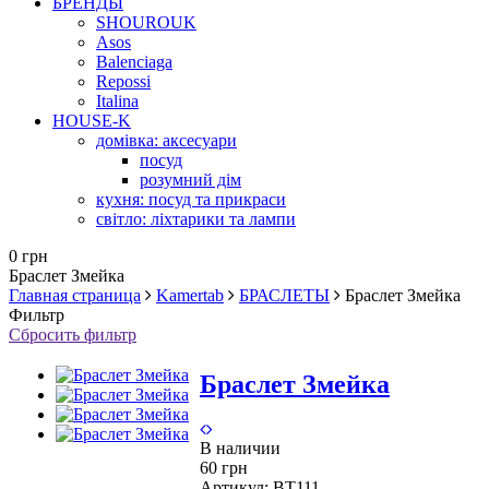
БРЕНДЫ
SHOUROUK
Asos
Balenciaga
Repossi
Italina
HOUSE-K
домівка: аксесуари
посуд
розумний дім
кухня: посуд та прикраси
світло: ліхтарики та лампи
0 грн
Браслет Змейка
Главная страница
Kamertab
БРАСЛЕТЫ
Браслет Змейка
Фильтр
Сбросить фильтр
Браслет Змейка
В наличии
60 грн
Артикул:
BT111