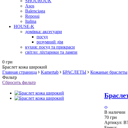
SHOUROUK
Asos
Balenciaga
Repossi
Italina
HOUSE-K
домівка: аксесуари
посуд
розумний дім
кухня: посуд та прикраси
світло: ліхтарики та лампи
0 грн
Браслет кожа широкий
Главная страница
Kamertab
БРАСЛЕТЫ
Кожаные браслеты
Фильтр
Сбросить фильтр
Брасле
В наличии
70 грн
Артикул:
B
Бренд: