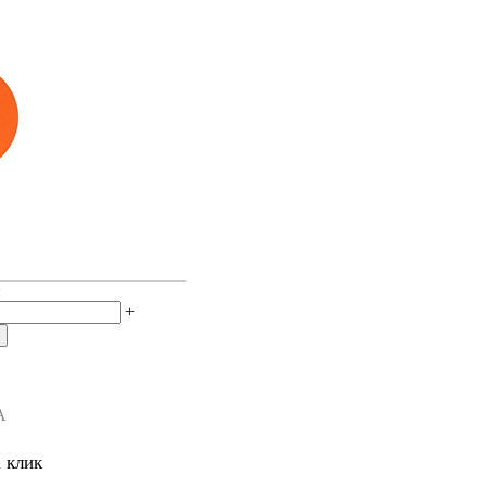
:
+
А
1 клик