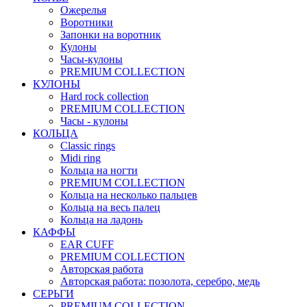
Ожерелья
Воротники
Запонки на воротник
Кулоны
Часы-кулоны
PREMIUM COLLECTION
КУЛОНЫ
Hard rock collection
PREMIUM COLLECTION
Часы - кулоны
КОЛЬЦА
Classic rings
Midi ring
Кольца на ногти
PREMIUM COLLECTION
Кольца на несколько пальцев
Кольца на весь палец
Кольца на ладонь
КАФФЫ
EAR CUFF
PREMIUM COLLECTION
Авторская работа
Авторская работа: позолота, серебро, медь
СЕРЬГИ
PREMIUM COLLECTION