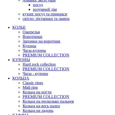
домівка: аксесуари
посуд
розумний дім
кухня: посуд та прикраси
світло: ліхтарики та лампи
КОЛЬЕ
Ожерелья
Воротники
Запонки на воротник
Кулоны
Часы-кулоны
PREMIUM COLLECTION
КУЛОНЫ
Hard rock collection
PREMIUM COLLECTION
Часы - кулоны
КОЛЬЦА
Classic rings
Midi ring
Кольца на ногти
PREMIUM COLLECTION
Кольца на несколько пальцев
Кольца на весь палец
Кольца на ладонь